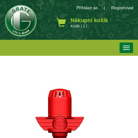
Přihlásit se
|
Registrovat
Nákupní košík
Košík ( 1 )
Toggle
naviga