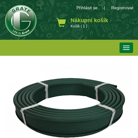
Přihlásit se
|
Registrovat
Nákupní košík
Košík ( 1 )
Toggle
naviga