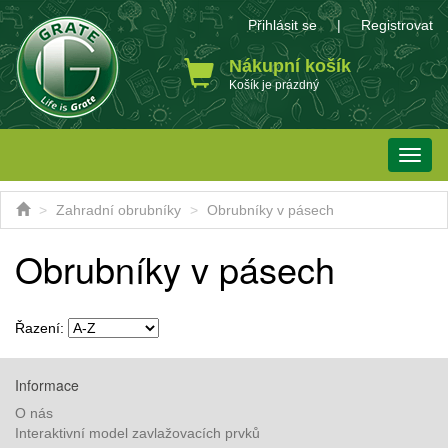
Přihlásit se
|
Registrovat
Nákupní košík
Košík je prázdný
Toggle
naviga
Zahradní obrubníky
Obrubníky v pásech
Obrubníky v pásech
Řazení:
Informace
O nás
Interaktivní model zavlažovacích prvků