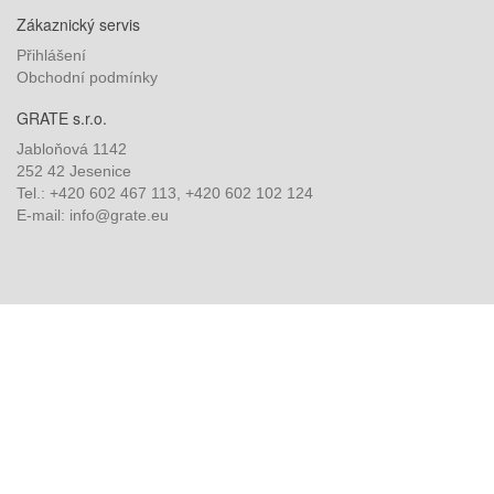
Zákaznický servis
Přihlášení
Obchodní podmínky
GRATE s.r.o.
Jabloňová 1142
252 42 Jesenice
Tel.: +420 602 467 113, +420 602 102 124
E-mail: info@grate.eu