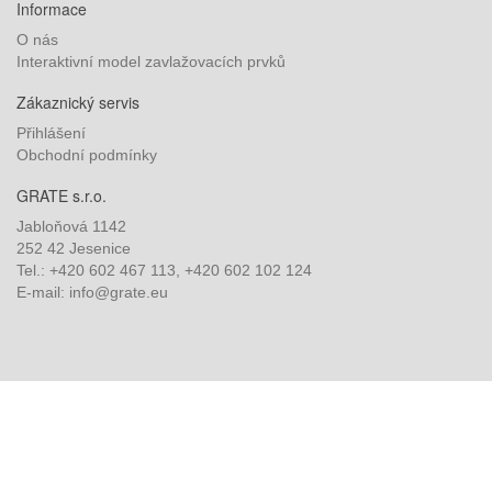
Informace
O nás
Interaktivní model zavlažovacích prvků
Zákaznický servis
Přihlášení
Obchodní podmínky
GRATE s.r.o.
Jabloňová 1142
252 42 Jesenice
Tel.: +420 602 467 113, +420 602 102 124
E-mail: info@grate.eu