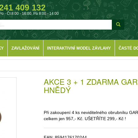
241 409 132
Po - Čt 8:00 - 16:00, Pá 8:00 - 14:00
KY
ZAVLAŽOVÁNÍ
INTERAKTIVNÍ MODEL ZÁVLAHY
ČASTÉ D
AKCE 3 + 1 ZDARMA GA
HNĚDÝ
Při zakoupení 4 ks neviditelného obrubníku G
celkem jen 957,- Kč. UŠETŘÍTE 299,- Kč !
EAN:
8594176170244