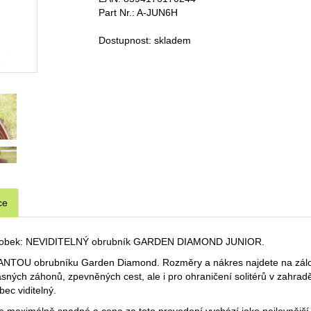
Part Nr.:
A-JUN6H
Dostupnost:
skladem
ce
 výrobek: NEVIDITELNÝ obrubník GARDEN DIAMOND JUNIOR.
TOU obrubníku Garden Diamond. Rozměry a nákres najdete na záložc
krasných záhonů, zpevněných cest, ale i pro ohraničení solitérů v zahr
ec viditelný.