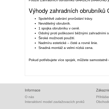
Použití Zahradních obrubníků GARDEN DIAMOND je max
Výhody zahradních obrubní
Spolehlivě zabrání prorůstání trávy.
Neviditelný obrubník.
1 spojka obrubníku v ceně.
Odolný proti poškození běžnými zahradními 
Široké možnosti použití.
Nadmíru estetické – čisté a rovné linie.
Snadná montáž a velmi nízká cena.
Pokud potřebujete více spojek, můžete samostatně
Informace
Zákaznic
O nás
Přihláše
Interaktivní model zavlažovacích prvků
Obchodn