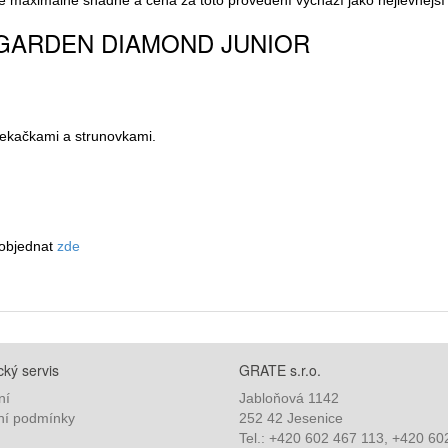
imálně snadné a cena za toto provedení vychází jako nejlevnější řeš
ků GARDEN DIAMOND JUNIOR
sekačkami a strunovkami.
 objednat
zde
ký servis
GRATE s.r.o.
ní
Jabloňová 1142
í podmínky
252 42 Jesenice
Tel.: +420 602 467 113, +420 60