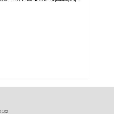
ení při až 15 leté životnosti. Objednávejte nyní.
2 102